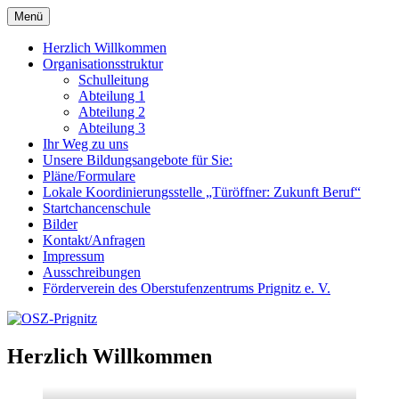
Zum
Menü
OSZ-Prignitz
Oberstufenzentrum des Landkreises Prignitz
Inhalt
springen
Herzlich Willkommen
Organisationsstruktur
Schulleitung
Abteilung 1
Abteilung 2
Abteilung 3
Ihr Weg zu uns
Unsere Bildungsangebote für Sie:
Pläne/Formulare
Lokale Koordinierungsstelle „Türöffner: Zukunft Beruf“
Startchancenschule
Bilder
Kontakt/Anfragen
Impressum
Ausschreibungen
Förderverein des Oberstufenzentrums Prignitz e. V.
Herzlich Willkommen